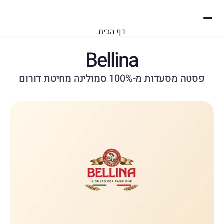
דף הבית
אודותינו
Bellina
המותגים שלנו
קטלוג
פסטה מסעדות מ-100% סמולינה מחיטת דורום
צור קשר
Select Language
Hebrew